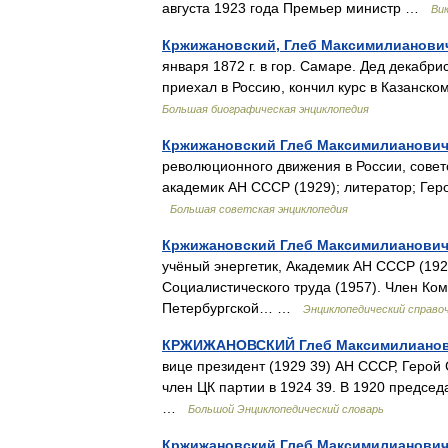
августа 1923 года Премьер министр …
Ви
Кржижановский, Глеб Максимилианови
января 1872 г. в гор. Самаре. Дед декабри
приехал в Россию, кончил курс в Казанско
Большая биографическая энциклопедия
Кржижановский Глеб Максимилианови
революционного движения в России, совет
академик АН СССР (1929); литератор; Гер
Большая советская энциклопедия
Кржижановский Глеб Максимилианови
учёный энергетик, Академик АН СССР (192
Социалистического труда (1957). Член Ком
Петербургской… …
Энциклопедический справо
КРЖИЖАНОВСКИЙ Глеб Максимилиано
вице президент (1929 39) АН СССР, Герой 
член ЦК партии в 1924 39. В 1920 предсе
…
Большой Энциклопедический словарь
Кржижановский Глеб Максимилианови