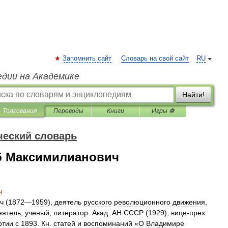
Запомнить сайт
Словарь на свой сайт
RU
едии на Академике
Найти!
Толкования
Переводы
Книги
Игры ⚽
ческий словарь
 Максимилианович
ч
ч
(
1872
—
1959
),
деятель
русского
революционного
движения
,
еятель
,
ученый
,
литератор
.
Акад
.
АН
СССР
(
1929
),
вице
-
през
.
ртии
с
1893
.
Кн
.
статей
и
воспоминаний
«
О
Владимире