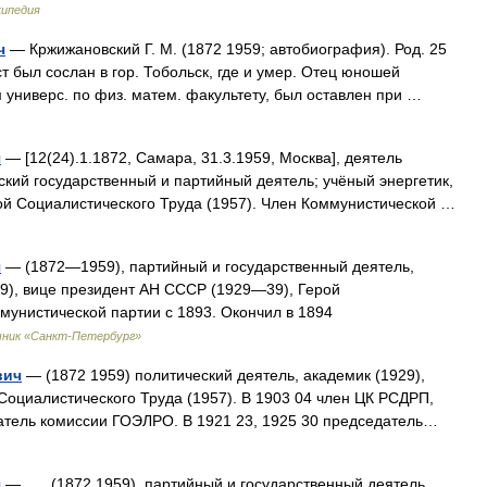
кипедия
ч
— Кржижановский Г. М. (1872 1959; автобиография). Род. 25
ст был сослан в гор. Тобольск, где и умер. Отец юношей
м универс. по физ. матем. факультету, был оставлен при …
ч
— [12(24).1.1872, Самара, 31.3.1959, Москва], деятель
ский государственный и партийный деятель; учёный энергетик,
ой Социалистического Труда (1957). Член Коммунистической …
ч
— (1872—1959), партийный и государственный деятель,
9), вице президент АН СССР (1929—39), Герой
мунистической партии с 1893. Окончил в 1894
чник «Санкт-Петербург»
вич
— (1872 1959) политический деятель, академик (1929),
Социалистического Труда (1957). В 1903 04 член ЦК РСДРП,
датель комиссии ГОЭЛРО. В 1921 23, 1925 30 председатель…
ч
— (1872 1959), партийный и государственный деятель,