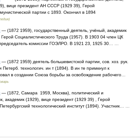
9), вице президент АН СССР (1929 39), Герой
мунистической партии с 1893. Окончил в 1894
педия)
ч
— (1872 1959), государственный деятель, учёный, академик
, Герой Социалистического Труда (1957). В 1903 04 член ЦК
0 председатель комиссии ГОЭЛРО. В 1921 23, 1925 30… …
ч
— (1872 1959) деятель большевистской партии, сов. хоз. рук.
 Петерб. технологич. ин т (1894). В ин те примкнул к
вовал в создании Союза борьбы за освобождение рабочего…
оварь
ч
— (1872, Самара 1959, Москва), политический и
, академик (1929), вице президент (1929 39) , Герой
 Петербургский технологический институт (1894). Участник… …