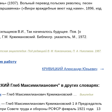
знь
» (
1937
).
Вольный
перевод
польских
революц
.
песен
Варшавянка
» («
Вихри
враждебные
веют
над
нами
»,
1896
,
изд
.
сильщиков
В
.
И
.,
Так
начиналось
будущее
.
Пов
. [
о
.,
Г
.
М
.
Кржижановский
.
Библиогр
.
указатель
,
М
.,
1972
.
тская
энциклопедия
.
Под
редакцией
В
.
М
.
Кожевникова
,
П
.
А
.
Николаева
.
1987
.
ю работу
КРИВИЦКИЙ Александр Юрьевич
КИЙ Глеб Максимилианович" в других словарях:
ч
— Глеб Максимилианович Кржижановский …
Википедия
ч
— Глеб Максимилианович Кржижановский 1 й Председатель
 при Совете труда и обороны РСФСР февраль 1921 года 13