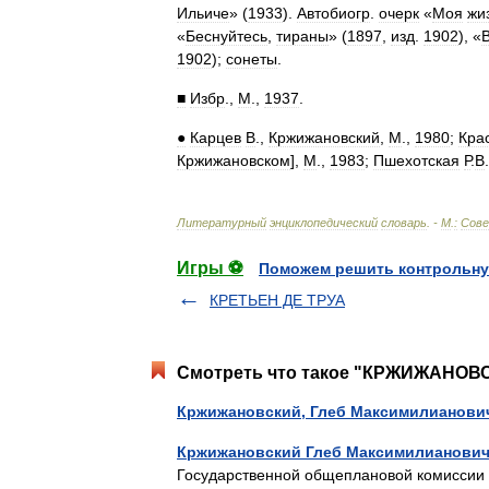
Ильиче
» (
1933
).
Автобиогр
.
очерк
«
Моя
жи
«
Беснуйтесь
,
тираны
» (
1897
,
изд
.
1902
), «
1902
);
сонеты
.
■
Избр
.,
М
.,
1937
.
●
Карцев
В
.,
Кржижановский
,
М
.,
1980
;
Кра
Кржижановском
],
М
.,
1983
;
Пшехотская
Р
.
В
Литературный
энциклопедический
словарь
. -
М
.
:
Сове
Игры ⚽
Поможем решить контрольну
КРЕТЬЕН ДЕ ТРУА
Смотреть что такое "КРЖИЖАНОВС
Кржижановский, Глеб Максимилианови
Кржижановский Глеб Максимилианови
Государственной общеплановой комиссии