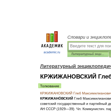
Словари и энциклоп
academic.ru
Литературный энциклопедический словарь
Литературный энциклопеди
КРЖИЖАНОВСКИЙ Глеб
Толкование
КРЖИЖАНОВСКИЙ
Глеб
Максимилианови
КРЖИЖАНО́ВСКИЙ
Глеб
Максимилианови
советский
государственный
и
партийный
д
АН
СССР
(
1929
—
39
).
Чл
.
Коммунистич
.
па