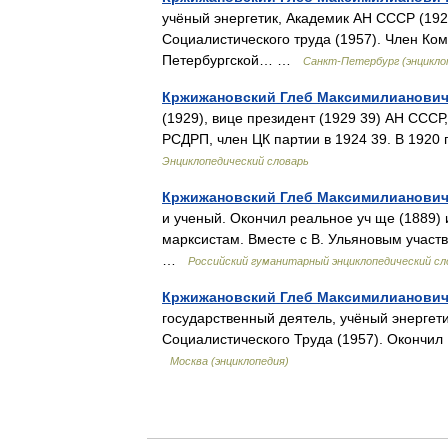
учёный энергетик, Академик АН СССР (192
Социалистического труда (1957). Член Ком
Петербургской… …
Санкт-Петербург (энцикло
Кржижановский Глеб Максимилианови
(1929), вице президент (1929 39) АН СССР
РСДРП, член ЦК партии в 1924 39. В 192
Энциклопедический словарь
Кржижановский Глеб Максимилианови
и ученый. Окончил реальное уч ще (1889) и
марксистам. Вместе с В. Ульяновым участ
…
Российский гуманитарный энциклопедический сл
Кржижановский Глеб Максимилианови
государственный деятель, учёный энергетик
Социалистического Труда (1957). Окончил
Москва (энциклопедия)